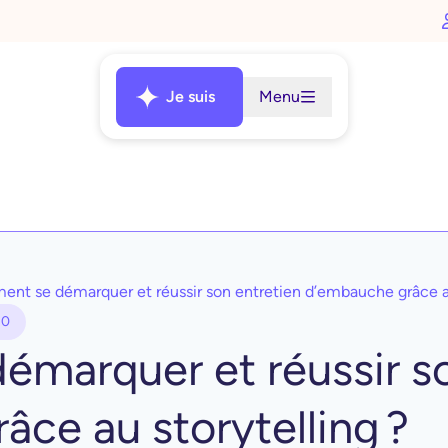
Je suis
Menu
nt se démarquer et réussir son entretien d’embauche grâce au
30
marquer et réussir so
ce au storytelling ?