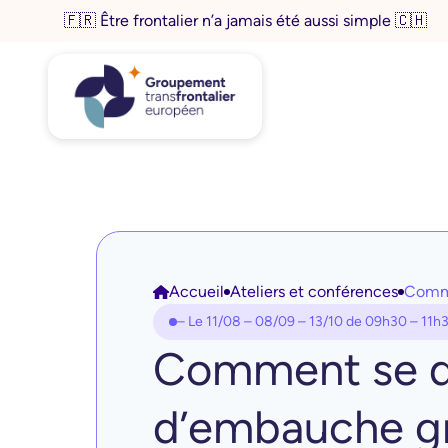
Aller
🇫🇷 Être frontalier n’a jamais été aussi simple 🇨🇭
au
contenu
Accueil
Ateliers et conférences
Comme
– Le 11/08 – 08/09 – 13/10 de 09h30 – 11h
Comment se dé
d’embauche grâ