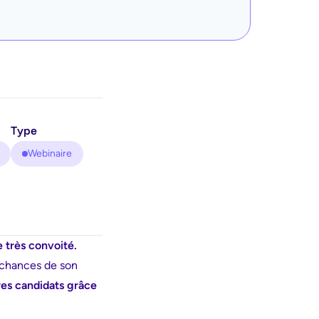
Type
Webinaire
 très convoité.
s chances de son
tres candidats grâce