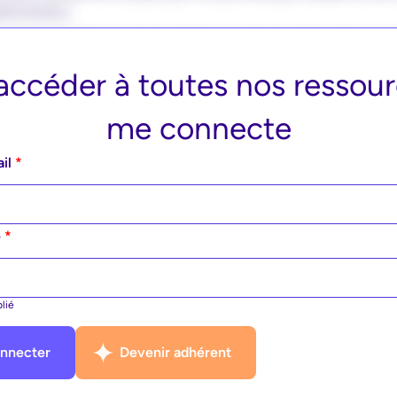
accéder à toutes nos ressour
me connecte
ail
*
e
*
lié
nnecter
Devenir adhérent