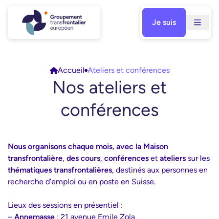
Je suis
Réservé adhérants
Ouvert à tous
Réservé adhérents
Aller
Domaines
au
Accueil
Ateliers et conférences
contenu
Domaines
Nos ateliers et
Recherche d’emploi
(7)
Type
Couverture santé
(3)
Type d'atelier
conférences
Webinaire
(9)
Je suis
Droit social / Juridique
(2)
Conférence
(1)
Cibles
Action sociale
(1)
Je travaille en Suisse
(9)
Ville
Nous organisons chaque mois, avec la Maison
Impôts
(1)
Je cherche un travail en Suisse
(8)
Ville
Annemasse
(1)
transfrontalière
,
des cours
,
conférences
et
ateliers
sur les
Retraite
(1)
Je suis bientôt à la retraite
(3)
thématiques transfrontalières
, destinés aux personnes en
recherche d’emploi ou en poste en Suisse.
Lieux des sessions en présentiel :
–
Annemasse
: 21 avenue Emile Zola