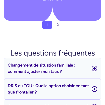
1
2
Les questions fréquentes
Changement de situation familiale :
comment ajuster mon taux ?
En cas de changement de situation familiale
(mariage, naissance, divorce, etc.), vous devez
DRIS ou TOU : Quelle option choisir en tant
informer l’administration fiscale dans un délai de
que frontalier ?
60 jours. Vous devrez déclarer votre nouvelle
En tant que frontalier, le choix entre la DRIS
situation et les revenus estimés, afin que votre
(Demande de Rectification de l’Imposition à la