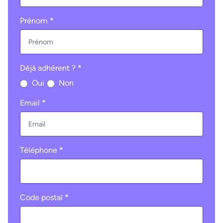
Prénom
*
Déjà adhérent ?
*
Oui
Non
Email
*
Téléphone
*
Code postal
*