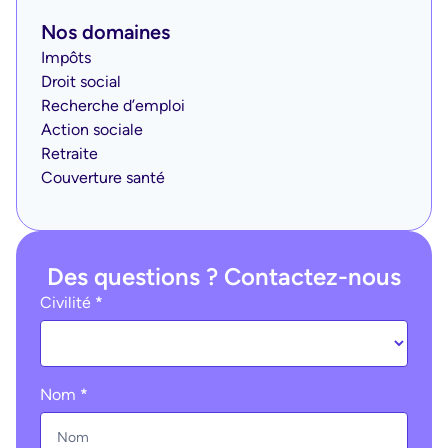
Nos domaines
Impôts
Droit social
Recherche d’emploi
Action sociale
Retraite
Couverture santé
Des questions ? Contactez-nous
Ohme
Civilité
*
:
contact
(footer)
Nom
*