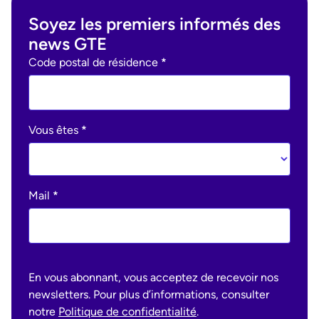
conviendra le mieux, selon votre situation fiscale,
période sensible.
crédits d’impôt en France pour les impôts déjà
afin d’optimiser votre imposition en Suisse et en
Soyez les premiers informés des
payés en Suisse, afin d’éviter la double imposition.
France. Nos conseillers fiscaux spécialisés
news GTE
peuvent analyser votre dossier et vous guider dans
Ohme
Code postal de résidence
*
le choix le plus avantageux pour vous.
:
newsletter
Vous êtes
*
Mail
*
En vous abonnant, vous acceptez de recevoir nos
newsletters. Pour plus d’informations, consulter
notre
Politique de confidentialité
.