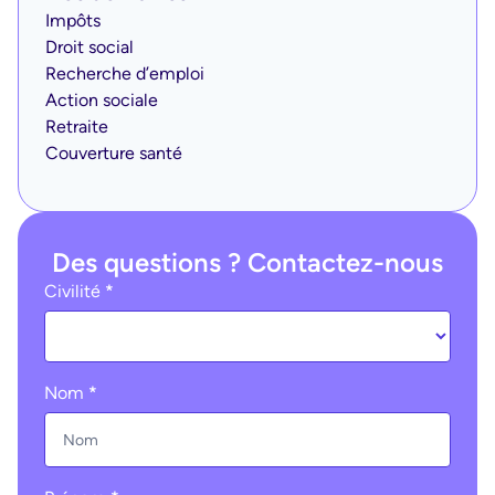
Impôts
Droit social
Recherche d’emploi
Action sociale
Retraite
Couverture santé
Des questions ? Contactez-nous
Ohme
Civilité
*
:
contact
(footer)
Nom
*