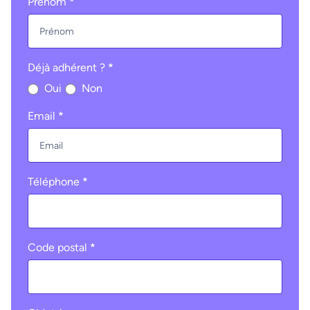
Prénom
*
Déjà adhérent ?
*
Oui
Non
Email
*
Téléphone
*
Code postal
*