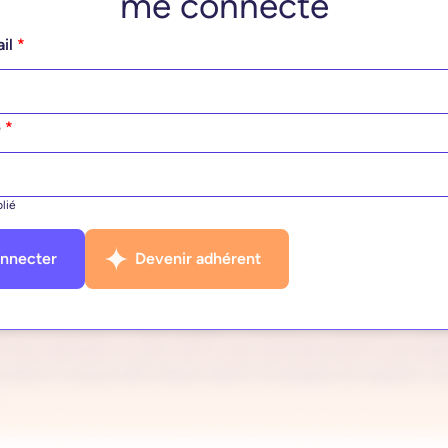
me connecte
ail
*
e
*
lié
nnecter
Devenir adhérent