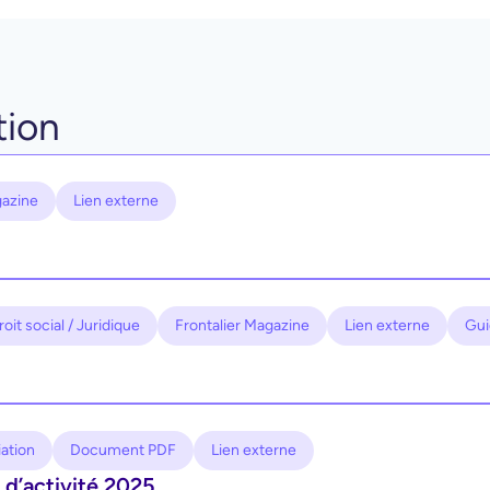
tion
gazine
Lien externe
roit social / Juridique
Frontalier Magazine
Lien externe
Gui
iation
Document PDF
Lien externe
d’activité 2025