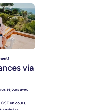
ment)
ances via
vos séjours avec
s CSE en cours.
ut équipées.