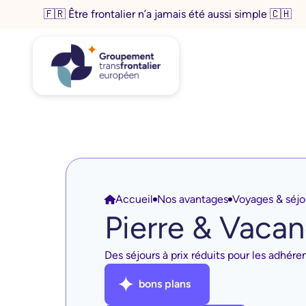
Aller
🇫🇷 Être frontalier n’a jamais été aussi simple 🇨🇭
au
contenu
Accueil
Nos avantages
Voyages & séjo
Pierre & Vaca
Des séjours à prix réduits pour les adhér
bons plans