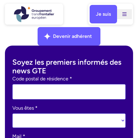
Aller
au
Je suis
contenu
Facebook
Instagram
Linkedin
Devenir adhérent
Soyez les premiers informés des
news GTE
Ohme
Code postal de résidence
*
:
newsletter
Vous êtes
*
Mail
*