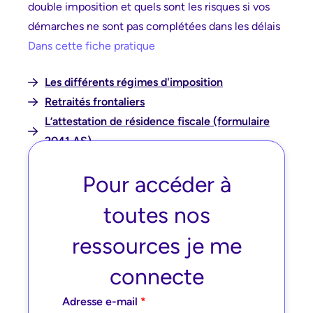
double imposition et quels sont les risques si vos
démarches ne sont pas complétées dans les délais
Dans cette fiche pratique
Les différents régimes d'imposition
Retraités frontaliers
L’attestation de résidence fiscale (formulaire
2041 AS)
Encart pratique : les essentiels à retenir :
Pour accéder à
Fiscalité des frontaliers et spécificités
cantonales
toutes nos
ressources je me
connecte
Adresse e-mail
*