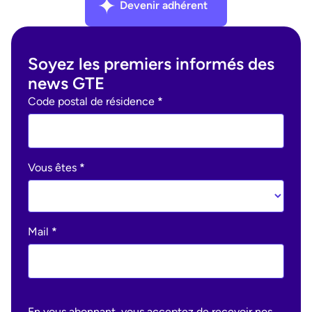
Devenir adhérent
Soyez les premiers informés des
news GTE
Ohme
Code postal de résidence
*
:
newsletter
Vous êtes
*
Mail
*
En vous abonnant, vous acceptez de recevoir nos