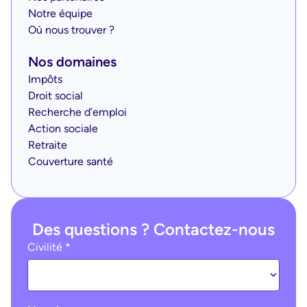
Notre équipe
Où nous trouver ?
Nos domaines
Impôts
Droit social
Recherche d’emploi
Action sociale
Retraite
Couverture santé
Des questions ? Contactez-nous
Ohme
Civilité
*
:
contact
(footer)