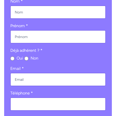
Nom
*
Prénom
*
Déjà adhérent ?
*
Oui
Non
Email
*
Téléphone
*