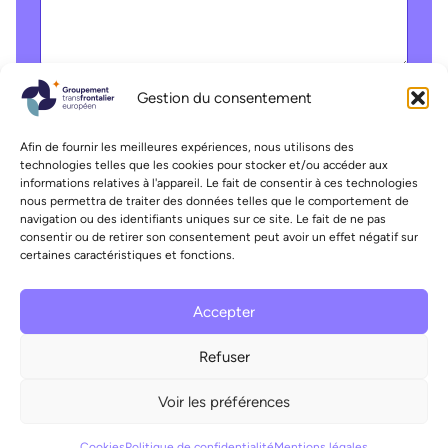
Gestion du consentement
Liste déroulante
Afin de fournir les meilleures expériences, nous utilisons des
technologies telles que les cookies pour stocker et/ou accéder aux
informations relatives à l'appareil. Le fait de consentir à ces technologies
nous permettra de traiter des données telles que le comportement de
navigation ou des identifiants uniques sur ce site. Le fait de ne pas
Envoyer
consentir ou de retirer son consentement peut avoir un effet négatif sur
certaines caractéristiques et fonctions.
520
CHF
555.41
EUR
Accepter
CHF
EUR
GTE 2026
–
Cookies
–
Mentions légales
–
Politique
Refuser
Devenir adhérent
de confidentialité
Mis à flot par
Pilot’in
Voir les préférences
Convertisseur
Cookies
Politique de confidentialité
Mentions légales